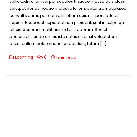
sollicitudin ullamcorper sodales tristique massa duis class
volutpat donec neque molestie lorem, potenti amet platea
convallis purus per convallis etiam quis nisi per sodales
sapien. Bccaecat cupidatat non proident, sunt in culpa qui
officia deserunt mollit anim id est laborum. Sed ut
perspiciatis unde omnis iste natus error sit voluptatem
accusantium doloremque laudantium, totam […]
Learning
0
1 min read