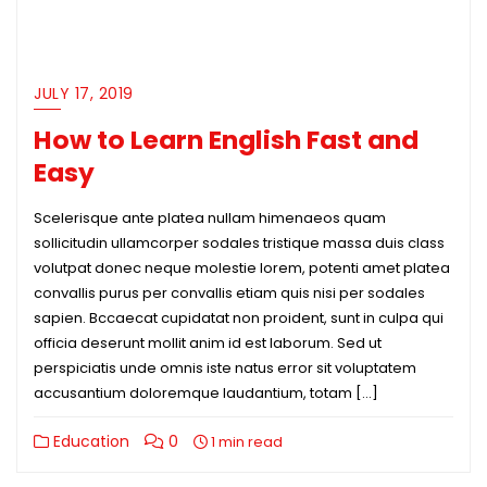
JULY 17, 2019
How to Learn English Fast and
Easy
Scelerisque ante platea nullam himenaeos quam
sollicitudin ullamcorper sodales tristique massa duis class
volutpat donec neque molestie lorem, potenti amet platea
convallis purus per convallis etiam quis nisi per sodales
sapien. Bccaecat cupidatat non proident, sunt in culpa qui
officia deserunt mollit anim id est laborum. Sed ut
perspiciatis unde omnis iste natus error sit voluptatem
accusantium doloremque laudantium, totam […]
Education
0
1 min read