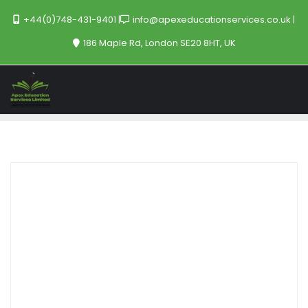
+44(0)748-431-9401
info@apexeducationservices.co.uk
186 Maple Rd, London SE20 8HT, UK