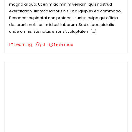
magna aliqua. Ut enim ad minim veniam, quis nostrud
exercitation ullamco laboris nisi ut aliquip ex ea commodo.
Bccaecat cupidatat non proident, sunt in culpa qui officia
deserunt mollit anim id est laborum. Sed ut perspiciatis
unde omnis iste natus error sit voluptatem […]
Learning
0
1 min read